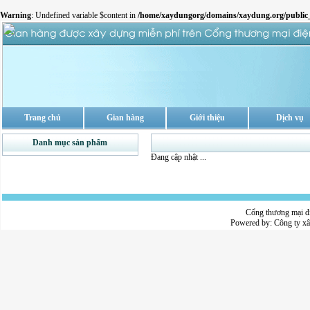
Warning
: Undefined variable $content in
/home/xaydungorg/domains/xaydung.org/public_
Trang chủ
Gian hàng
Giới thiệu
Dịch vụ
Danh mục sản phẩm
Đang cập nhật ...
Cổng thương mại đ
Powered by:
Công ty x